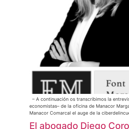
¿En qué podemos ayudarte?
– A continuación os transcribimos la entrev
economistas– de la oficina de Manacor Marga
Manacor Comarcal el auge de la ciberdelincu
El abogado Diego Coron