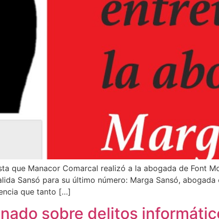
ista que Manacor Comarcal realizó a la abogada de Font 
lida Sansó para su último número: Marga Sansó, abogada e
encia que tanto […]
ado sobre delitos informátic