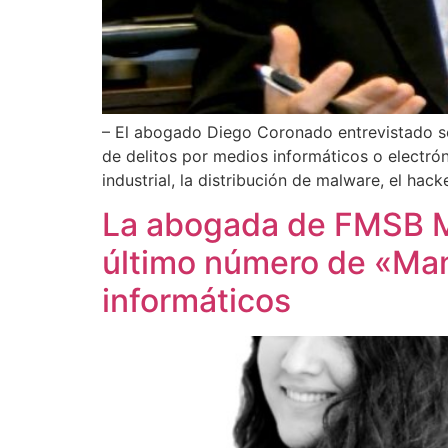
– El abogado Diego Coronado entrevistado sob
de delitos por medios informáticos o electróni
industrial, la distribución de malware, el hack
La abogada de FMSB Ma
último número de «Man
informáticos