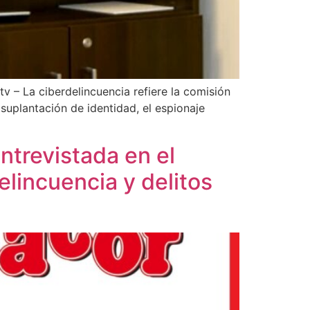
v – La ciberdelincuencia refiere la comisión
 suplantación de identidad, el espionaje
trevistada en el
lincuencia y delitos