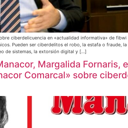
re ciberdelicuencia en «actualidad informativa» de fibwi t
cos. Pueden ser ciberdelitos el robo, la estafa o fraude, la
eo de sistemas, la extorsión digital y […]
nacor, Margalida Fornaris, en
acor Comarcal» sobre ciberde