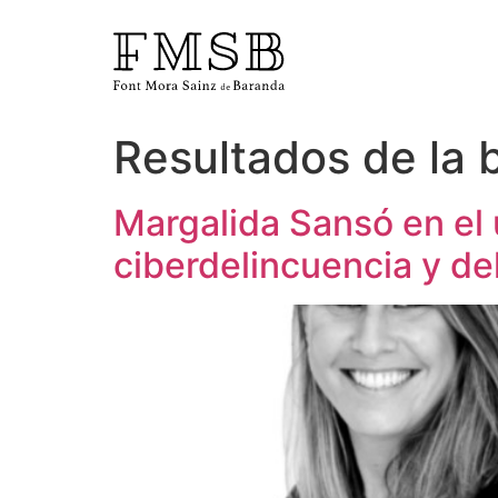
Resultados de la
Inicio
Margalida Sansó en el
Font Mora Sainz de Baranda
ciberdelincuencia y de
Equipo
Servicios
Noticias